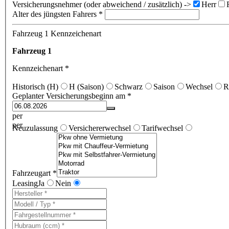
Versicherungsnehmer (oder abweichend / zusätzlich) ->
Herr
Alter des jüngsten Fahrers *
Fahrzeug 1 Kennzeichenart
Fahrzeug 1
Kennzeichenart *
Historisch (H)
H (Saison)
Schwarz
Saison
Wechsel
R
Geplanter Versicherungsbeginn am *
per
per
Neuzulassung
Versichererwechsel
Tarifwechsel
Fahrzeugart *
Leasing
Ja
Nein