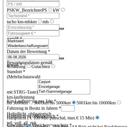
PSKW_Bezeichner
PS
kW
tacho km-mls
km
mls
gemäß
gemäß *
Datum der Bewertung *
Bewertungsdatum gemäß
gemäß *
Schätzung
Gutachten
Standort *
(Mehrfachauswahl
mit STRG-Taste)
km-laufleistung
Km Laufleistung pro Jahr *
bis 3000km
3001km bis 5000km
5001km bis 10000km
Fahrzeug in Besitz in Jahren *
Haftpflicht_obligatorisch
Haftpflicht ist obligatorisch *
Haftpflicht ( € 100 Mio pauschal, max.€ 15 Mio)
teil_voll_all_risk
Gewünschter Versicherungsschutz *
Teilkasko
Vollkasko
All Risk (All Risk nicht bei Neufahrzeu